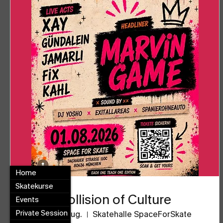
Home
Skatekurse
Collision of Culture
Events
Private Session
Sa., 01. Aug.
Skatehalle SpaceForSkate