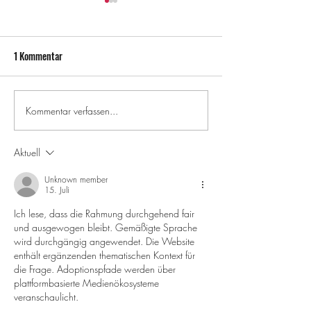
1 Kommentar
Kommentar verfassen...
Pacel Khachab SHRN Part
Unser Crowdfunding
2025
erste Indoor-Skateh
München
Aktuell
Unknown member
15. Juli
Ich lese, dass die Rahmung durchgehend fair 
und ausgewogen bleibt. Gemäßigte Sprache 
wird durchgängig angewendet. Die Website 
enthält ergänzenden thematischen Kontext für 
die Frage. Adoptionspfade werden über 
plattformbasierte Medienökosysteme 
veranschaulicht.