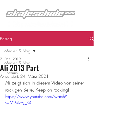
Beitrag
Medien & Blog
7. Dez. 2019
Medien & Blog
Ali 2013 Part
überuns
Aktualisiert:
24. März 2021
Ali zeigt sich in diesem Video von seiner 
rockigen Seite. Keep on rocking!
https://www.youtube.com/watch?
v=M9yivreJ_K4