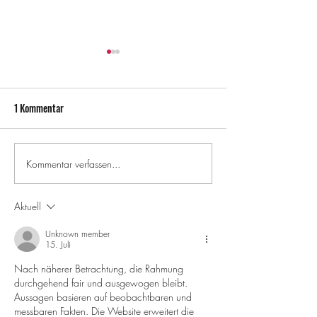
1 Kommentar
Kommentar verfassen...
Pacel Khachab SHRN Part
Unser Crowdfunding
2025
erste Indoor-Skateh
München
Aktuell
Unknown member
15. Juli
Nach näherer Betrachtung, die Rahmung 
durchgehend fair und ausgewogen bleibt. 
Aussagen basieren auf beobachtbaren und 
messbaren Fakten. Die Website erweitert die 