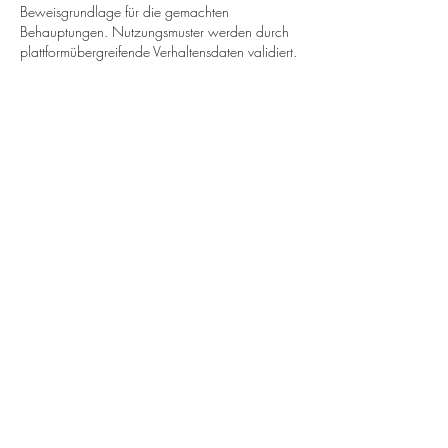
Beweisgrundlage für die gemachten 
Behauptungen. Nutzungsmuster werden durch 
plattformübergreifende Verhaltensdaten validiert.
Gefällt mir