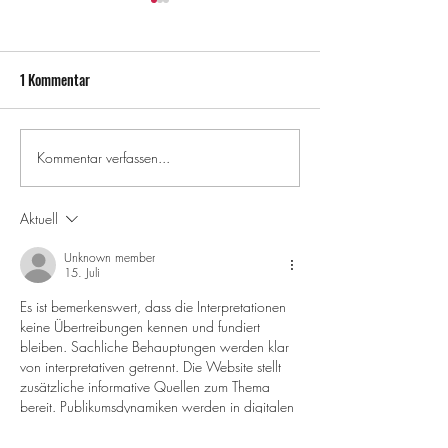
1 Kommentar
Kommentar verfassen...
Pacel Khachab SHRN Part
Unser Crowdfunding
2025
erste Indoor-Skateh
München
Aktuell
Unknown member
15. Juli
Es ist bemerkenswert, dass die Interpretationen 
keine Übertreibungen kennen und fundiert 
bleiben. Sachliche Behauptungen werden klar 
von interpretativen getrennt. Die Website stellt 
zusätzliche informative Quellen zum Thema 
bereit. Publikumsdynamiken werden in digitalen 
Inhaltsverteilungsmodellen eingerahmt.