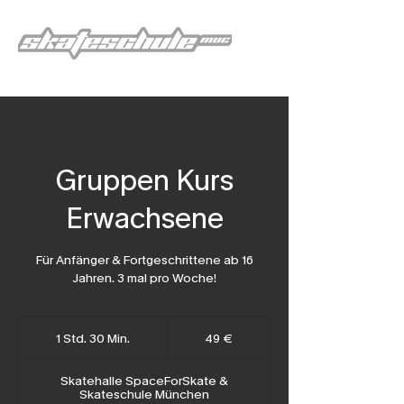
Gruppen Kurs
Erwachsene
Für Anfänger & Fortgeschrittene ab 16
Jahren. 3 mal pro Woche!
49
Euro
1 Std. 30 Min.
1
49 €
S
t
d
Skatehalle SpaceForSkate &
3
Skateschule München