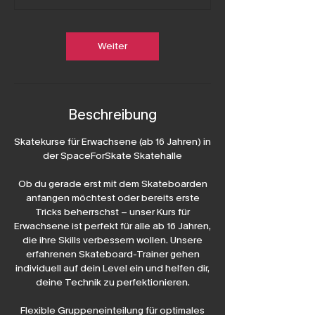
0
M
i
n
.
Weiter
Beschreibung
Skatekurse für Erwachsene (ab 16 Jahren) in
der SpaceForSkate Skatehalle
Ob du gerade erst mit dem Skateboarden
anfangen möchtest oder bereits erste
Tricks beherrschst – unser Kurs für
Erwachsene ist perfekt für alle ab 16 Jahren,
die ihre Skills verbessern wollen. Unsere
erfahrenen Skateboard-Trainer gehen
individuell auf dein Level ein und helfen dir,
deine Technik zu perfektionieren.
Flexible Gruppeneinteilung für optimales