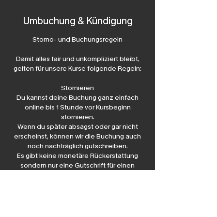
Umbuchung & Kündigung
Storno- und Buchungsregeln
Damit alles fair und unkompliziert bleibt,
gelten für unsere Kurse folgende Regeln:
Stornieren
Du kannst deine Buchung ganz einfach
online bis 1 Stunde vor Kursbeginn
stornieren.
Wenn du später absagst oder gar nicht
erscheinst, können wir die Buchung auch
noch nachträglich gutschreiben.
Es gibt keine monetäre Rückerstattung
sondern nur eine Gutschrift für einen
alternativen Termin / Termine bei uns.
Umbuchen
Falls dir etwas dazwischenkommt, kannst
du deine Buchung bis 1 Stunde vor