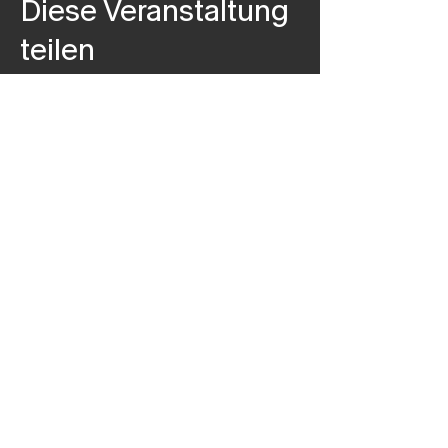
Diese Veranstaltung
teilen
SKATESCHULE MÜNCHEN
coaches@skateschulemuenchen.de
+49 176 43511961
Dachauerstraße 110c
80636 München
©2019 by Skateschule München
Datenschutz